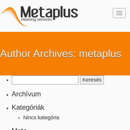
Togg
navi
Author Archives: metaplus
Keresés:
Archívum
Kategóriák
Nincs kategória