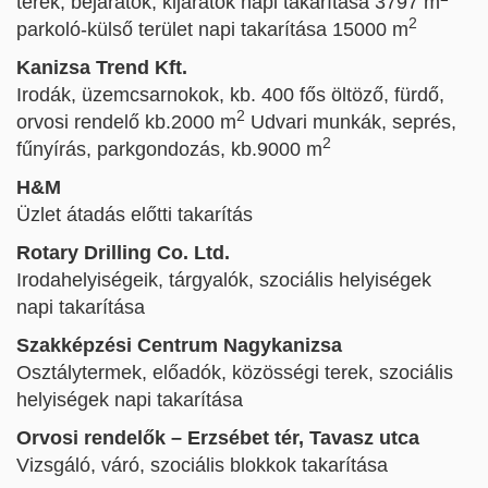
terek, bejáratok, kijáratok napi takarítása 3797 m
2
parkoló-külső terület napi takarítása 15000 m
Kanizsa Trend Kft.
Irodák, üzemcsarnokok, kb. 400 fős öltöző, fürdő,
2
orvosi rendelő kb.2000 m
Udvari munkák, seprés,
2
fűnyírás, parkgondozás, kb.9000 m
H&M
Üzlet átadás előtti takarítás
Rotary Drilling Co. Ltd.
Irodahelyiségeik, tárgyalók, szociális helyiségek
napi takarítása
Szakképzési Centrum Nagykanizsa
Osztálytermek, előadók, közösségi terek, szociális
helyiségek napi takarítása
Orvosi rendelők – Erzsébet tér, Tavasz utca
Vizsgáló, váró, szociális blokkok takarítása