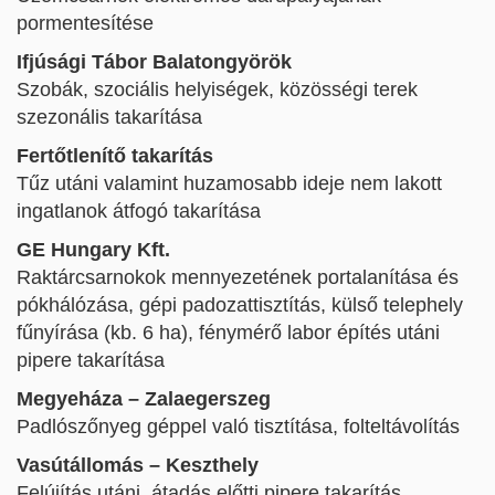
pormentesítése
Ifjúsági Tábor Balatongyörök
Szobák, szociális helyiségek, közösségi terek
szezonális takarítása
Fertőtlenítő takarítás
Tűz utáni valamint huzamosabb ideje nem lakott
ingatlanok átfogó takarítása
GE Hungary Kft.
Raktárcsarnokok mennyezetének portalanítása és
pókhálózása, gépi padozattisztítás, külső telephely
fűnyírása (kb. 6 ha), fénymérő labor építés utáni
pipere takarítása
Megyeháza – Zalaegerszeg
Padlószőnyeg géppel való tisztítása, folteltávolítás
Vasútállomás – Keszthely
Felújítás utáni, átadás előtti pipere takarítás