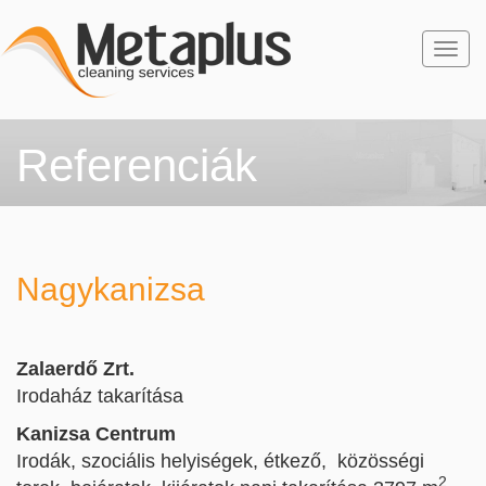
Togg
navi
Referenciák
Nagykanizsa
Zalaerdő Zrt.
Irodaház takarítása
Kanizsa Centrum
Irodák, szociális helyiségek, étkező, közösségi
2