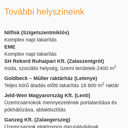
További helyszíneink
Nilfisk (Szigetszentmiklós)
Komplex napi takarítás
EME
Komplex napi takarítás
SH Rekord Ruhaipari Kft.
(Zalaszentgrót)
2
Iroda, szociális helység, üzemi területek-2400 m
Goldbeck – Müller raktárház
(Letenye)
2
Teljes körű átadás előtti takarítás 18 800 m
raktár
Jeld-Wen Magyarország Kft. (Lenti)
Üzemcsarnokok mennyezetének portalanítása és
pókhálózása, ablaktisztítás
Ganzeg Kft. (Zalaegerszeg)
Üzemcsarnok elektromos darupályájának