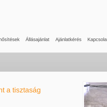
nősítések
Állásajánlat
Ajánlatkérés
Kapcsola
ltatásaink magánszemélyeknek
Szolgáltatási ter
t a tisztaság