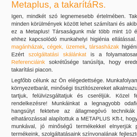
Metaplus, a takarítáRs.
Igen, mindkét szó legnemesebb értelmében. Takar
minden körülmények között lehet számítani és akib
ez a Metaplus! Társaságunk már több mint 10 éve
ehhez kapcsolódó munkahelyi higiénia ellátással. V
magánházak
,
cégek, üzemek
,
társasházak
higiéni
Ezért
szolgáltatási skálánkat
is a folyamatosan
Referenciáink
sokrétűsége tanúsítja, hogy ere
takarítási piacon.
Legfőbb célunk az Ön elégedettsége. Munkafolyam
környezetbarát, minőségi tisztítószereket alkalmaz
tartjuk, felülvizsgáltatjuk és cseréljük. Köze
rendelkezésre! Munkáinkat a legnagyobb odafi
hangsúlyt fektetve az állagmegóvó techniká
elhatározással alapítottuk a METAPLUS Kft-t, hogy 
munkával, jó minőségű termékekkel elnyerjük p
termékeink, szolgáltatásaink színvonalának fejleszt