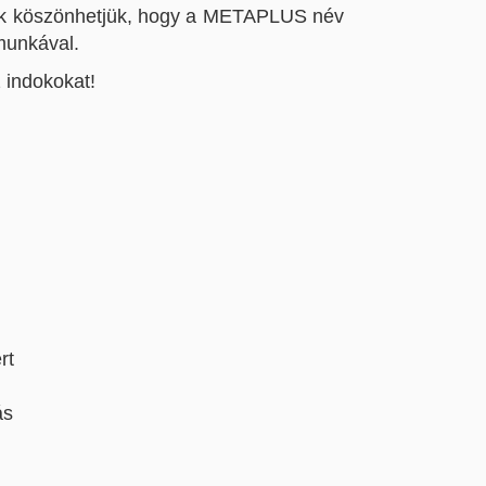
nnak köszönhetjük, hogy a METAPLUS név
 munkával.
 indokokat!
rt
ás