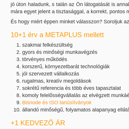
jó úton haladunk, s talán az Ön látogatását is a
mára egyet jelent a tisztasággal, a korrekt, pontos
És hogy miért éppen minket válasszon? Soroljuk az
10+1 érv a METAPLUS mellett
szakmai felkészültség
gyors és minőségi munkavégzés
törvényes működés
korszerű, környezetbarát technológiák
jól szervezett vállalkozás
rugalmas, kreatív megoldások
sokrétű referencia és több éves tapasztalat
komoly felelősségvállalás az elvégzett munkáé
Bisnode és ISO tanúsítványok
állandó minőségű, folyamatos alapanyag ellát
+1 KEDVEZŐ ÁR