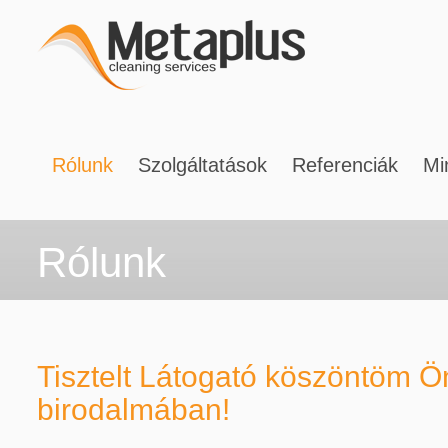
Rólunk
Szolgáltatások
Referenciák
Mi
Rólunk
Szolgáltatásaink társasházaknak
Szolgá
Tisztelt Látogató köszöntöm Ön
birodalmában!