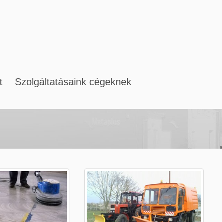
t
Szolgáltatásaink cégeknek
ület