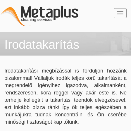
Togg
navi
Irodatakarítás
Irodatakarítási megbízással is forduljon hozzánk
bizalommal! Vállaljuk irodák teljes körű takarítását a
megrendelő igényihez igazodva, alkalmanként,
rendszeresen, kora reggel vagy akár este is. Ne
terhelje kollégáit a takarítási teendők elvégzésével,
ezt inkább bízza ránk! Így ők teljes egészében a
munkájukra tudnak koncentrálni és Ön cserébe
minőségi tisztaságot kap tőlünk.