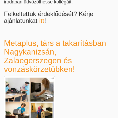
irodában üdvözölhesse kollégáit.
Felkeltettük érdeklődését? Kérje
ajánlatunkat
itt
!
Metaplus, társ a takarításban
Nagykanizsán,
Zalaegerszegen és
vonzáskörzetübken!