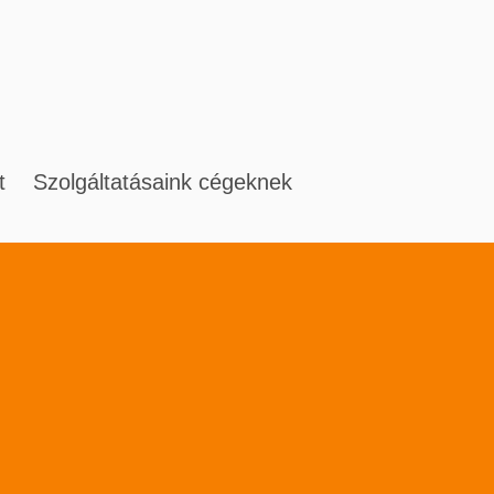
t
Szolgáltatásaink cégeknek
ület