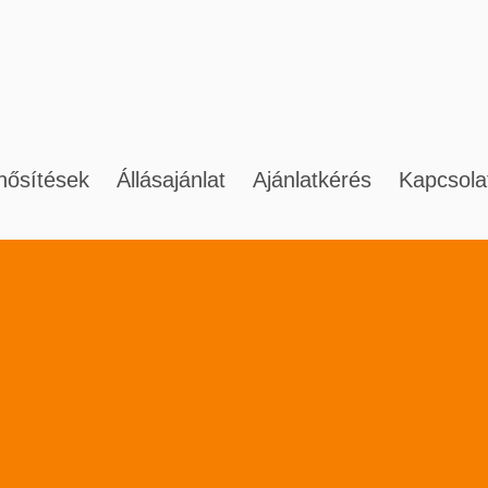
nősítések
Állásajánlat
Ajánlatkérés
Kapcsola
ltatásaink magánszemélyeknek
Szolgáltatási ter