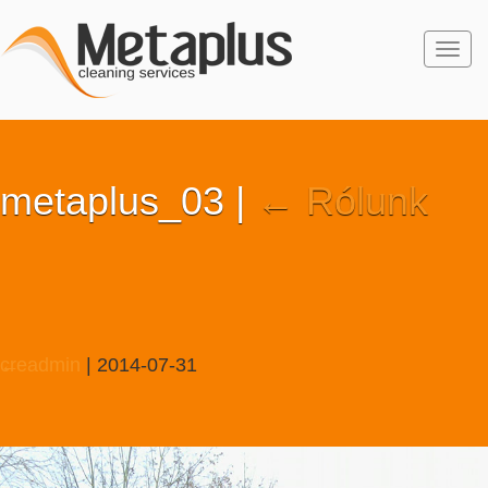
Togg
navi
metaplus_03
|
←
Rólunk
creadmin
←
|
2014-07-31