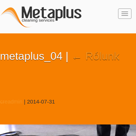
Togg
navi
metaplus_04
|
←
Rólunk
creadmin
←
|
2014-07-31