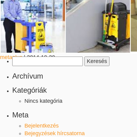
takarítása
metaplus
|
2014-10-20
Keresés:
Archívum
Kategóriák
Nincs kategória
Meta
Bejelentkezés
Bejegyzések hírcsatorna